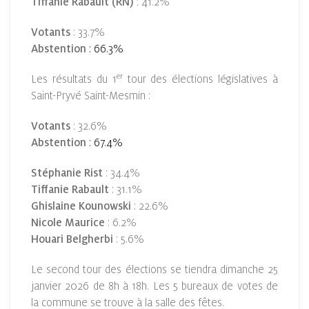
Tiffanie Rabault (RN)
: 41.2%
Votants
: 33.7%
Abstention
: 66.3%
er
Les résultats du 1
tour des élections législatives à
Saint-Pryvé Saint-Mesmin :
Votants
: 32.6%
Abstention
: 67.4%
Stéphanie Rist
: 34.4%
Tiffanie Rabault
: 31.1%
Ghislaine Kounowski
: 22.6%
Nicole Maurice
: 6.2%
Houari Belgherbi
: 5.6%
Le second tour des élections se tiendra dimanche 25
janvier 2026 de 8h à 18h. Les 5 bureaux de votes de
la commune se trouve à la salle des fêtes.