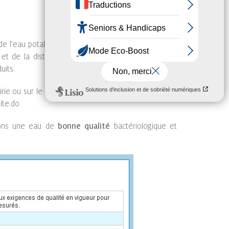
de l’eau potable de St-Pryvé. Ce contrôle est assuré
et de la distribution. La fréquence de ce contrôle
uits.
rie ou sur le site
www.eaupotable.sante.gouv.fr
/
ite.do
avons une eau de
bonne qualité
bactériologique et