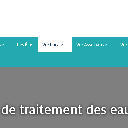
yvé
Les Élus
Vie Locale
Vie Associative
Vie
 de traitement des eau