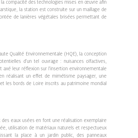
 et la compacité des technologies mises en œuvre afin
karstique, la station est construite sur un maillage de
montée de lanières végétales brisées permettant de
Haute Qualité Environnementale (HQE), la conception
ntielles d’un tel ouvrage : nuisances olfactives,
t axé leur réflexion sur l’insertion environnementale
en réalisant un effet de mimétisme paysager, une
n et les bords de Loire inscrits au patrimoine mondial
ent des eaux usées en font une réalisation exemplaire
e, utilisation de matériaux naturels et respectueux
ssant la place à un jardin public, des panneaux