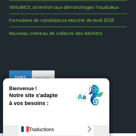
VIGILANCE, attention aux démarchages frauduleux
Formulaire de candidature Marché de Noël 2026
Nouveau créneau de collecte des déchets