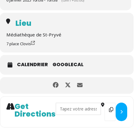
6 janvier 2025 10h38 - 10h38
(GMT+00:00)
Lieu
Médiathèque de St-Pryvé
7 place Clovis
CALENDRIER
GOOGLECAL
Get
Address - Vote ouvert pour le 
Destination
Directions