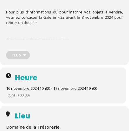
Pour plus d’informations ou pour inscrire vos objets à vendre,
veuillez contacter la Galerie Fizz avant le 8 novembre 2024 pour
retirer un dossier.
Attention nombre d’œuvres limitées.
PLUS
Ensemble, faisons de cet événement un succès retentissant !
Contact : Galerie Fizz 06 86 88 06 54 ou galeriefizz@gmail.com
Entrée payante sur réservation le vendredi 15 novembre à partir
Heure
de 17 h donnant droit à une
soirée.
16 novembre 2024 10h00 - 17 novembre 2024 19h00
Entrée libre samedi / dimanche de 10h à 19h.
(GMT+00:00)
Lieu
Domaine de la Trésorerie