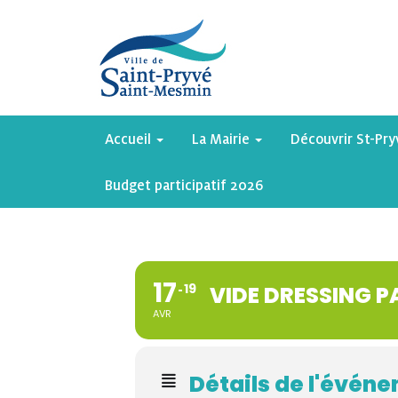
Accueil
La Mairie
Découvrir St-Pr
Budget participatif 2026
17
19
VIDE DRESSING PA
AVR
Détails de l'évén