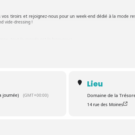
ns vos tiroirs et rejoignez-nous pour un week-end dédié à la mode res
d vide-dressing !
es, tout le monde est le bienvenu !
 seconde vie à vos vêtements, chaussures, bijoux et accessoires, 
s, inscrivez-vous dès maintenant pour réserver votre spot en envoya
demande d’inscription.
Lieu
la journée)
(GMT+00:00)
Domaine de la Trésor
14 rue des Moines