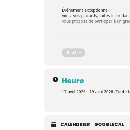
Événement exceptionnel !
Videz vos placards, faites le tri da
vous propose de participer à un gran
Pour qui ? Pour tous, hommes, femm
PLUS
Une occasion unique de donner une
ressemblent.
Attention, les places sont limitée
au 0686880654 pour recevoir votre 
Heure
17 avril 2026 - 19 avril 2026 (Toute 
CALENDRIER
GOOGLECAL