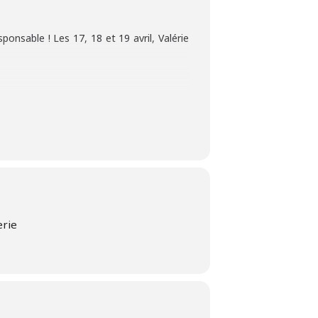
ponsable ! Les 17, 18 et 19 avril, Valérie
et de repartir avec des pièces qui vous
nt un message à galeriefizz@gmail.com ou
erie