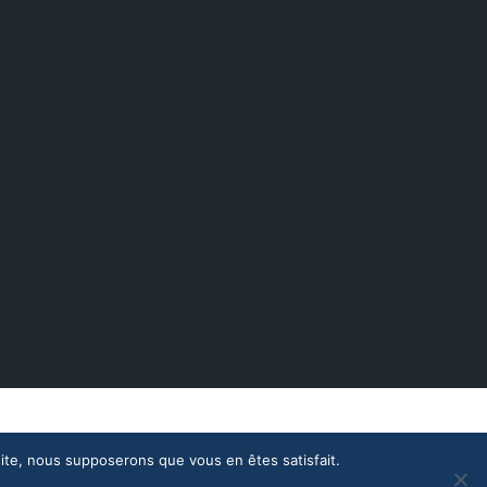
Nous contacter
Météo en direct
 site, nous supposerons que vous en êtes satisfait.