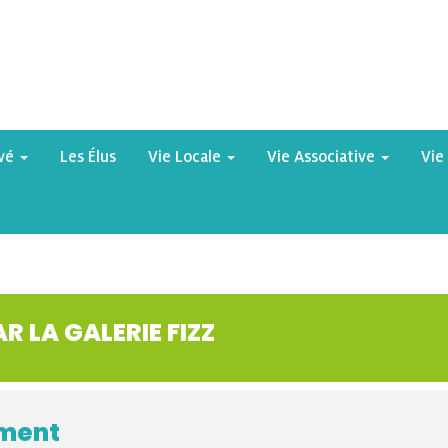
yvé
Les Élus
Vie Locale
Vie Associative
Vie
R LA GALERIE FIZZ
ement