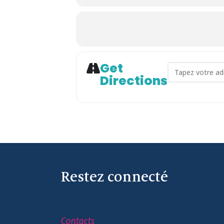
Get
Address - VI
Directions
Restez connecté
Contacts