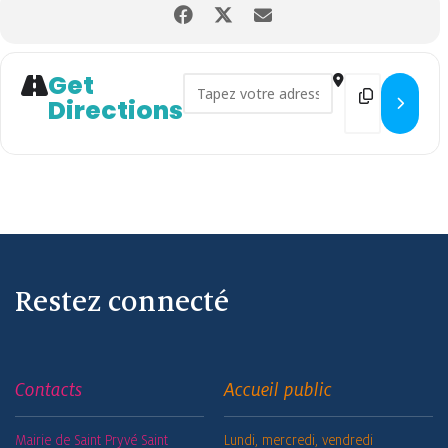
Get
Address - Venez essayer le Ch
Destination
Directions
Restez connecté
Contacts
Accueil public
Mairie de Saint Pryvé Saint
Lundi, mercredi, vendredi