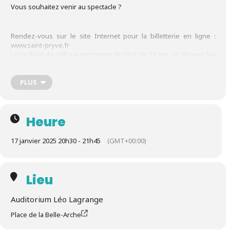
Vous souhaitez venir au spectacle ?
Rendez-vous sur le site Internet pour la billetterie en ligne :
www.saint-pryve.fr
Le tarif est de 10€ par personne de plus de 12 ans, et 5€ pour les
enfants de moins de 12 ans, les personnes en situation de
handicap et les bénéficiaires des minima sociaux.
PLUS
Si des places sont toujours disponibles le jour J, vous pourrez
venir payer directement sur place, avec des espèces comme
moyen de paiement exclusivement.
Heure
Nous vous attendons nombreux pour tout savoir sur les origines
de l’opéra.
17 janvier 2025 20h30 - 21h45
(GMT+00:00)
Lieu
Auditorium Léo Lagrange
Place de la Belle-Arche