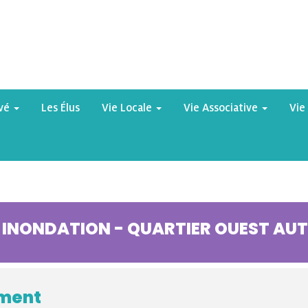
yvé
Les Élus
Vie Locale
Vie Associative
Vie
 INONDATION - QUARTIER OUEST AU
ement