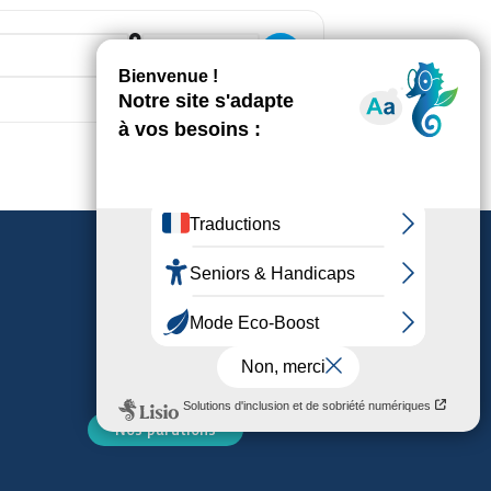
ute []
Destination Address - Réunion publ
Nos parutions