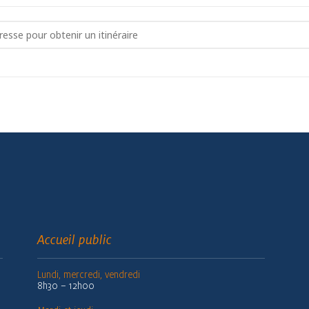
union publique inondation - Quartier Ouest Autoro
Accueil public
Lundi, mercredi, vendredi
8h30 – 12h00