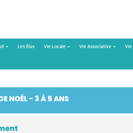
yvé
Les Élus
Vie Locale
Vie Associative
Vie
E NOËL - 3 À 5 ANS
ement