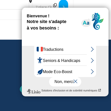
Destination Address - Projection film
Nos parutions