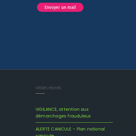
Envoyer un mail
Articles récents
VIGILANCE, attention aux
démarchages frauduleux
ALERTE CANICULE – Plan national
canicule