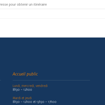
jection film de Noël - 3 à 5 ans []
Accueil public
Lundi, mercredi, vendredi
8h30 – 12h00
Mardi et jeudi
8h30 – 12h00 et 13h30 – 17h00