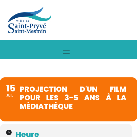
15
PROJECTION D'UN FILM
POUR LES 3-5 ANS À LA
JUIL
MÉDIATHÈQUE
Heure