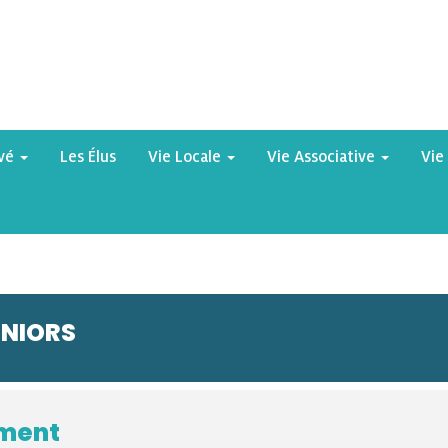
yvé
Les Élus
Vie Locale
Vie Associative
Vie
ÉNIORS
ement