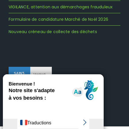
VIGILANCE, attention aux démarchages frauduleux
Formulaire de candidature Marché de Noël 2026
Nouveau créneau de collecte des déchets