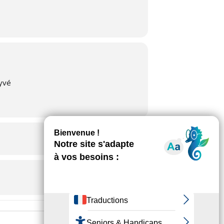
yvé
Destination Address - Lecture de vac