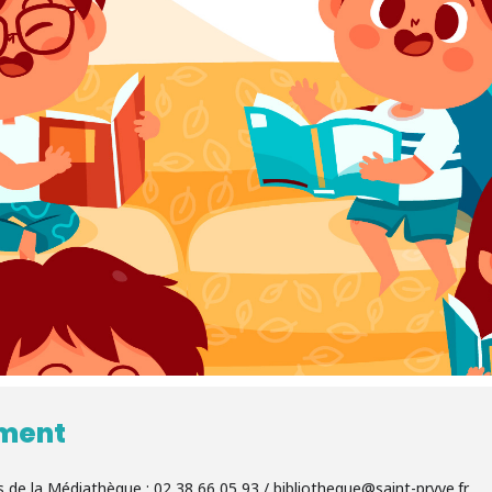
ement
 de la Médiathèque : 02 38 66 05 93 / bibliotheque@saint-pryve.fr