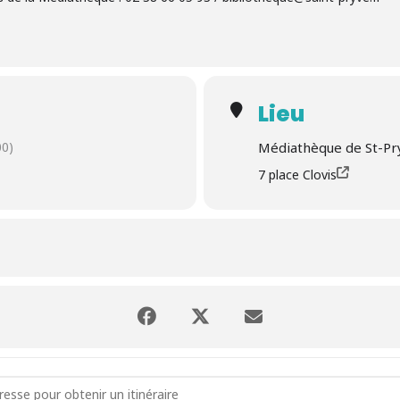
Lieu
0)
Médiathèque de St-Pr
7 place Clovis
ture de vacances pour les enfants de 0 à 3 ans []