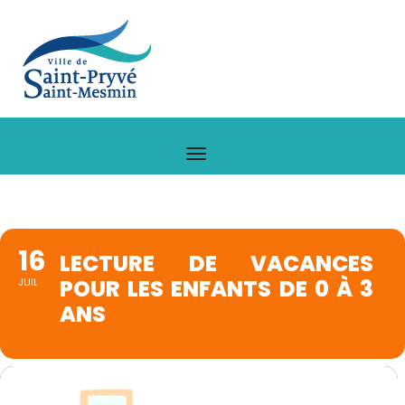
16
LECTURE DE VACANCES
POUR LES ENFANTS DE 0 À 3
JUIL
ANS