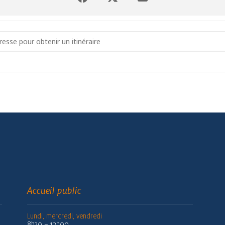
ture de vacances - 0 à 3 ans []
Accueil public
Lundi, mercredi, vendredi
8h30 – 12h00