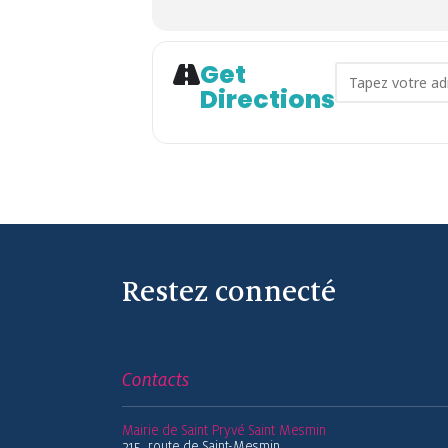
Get
Address - Lec
Directions
Restez connecté
Contacts
Mairie de Saint Pryvé Saint Mesmin
215, route de Saint-Mesmin