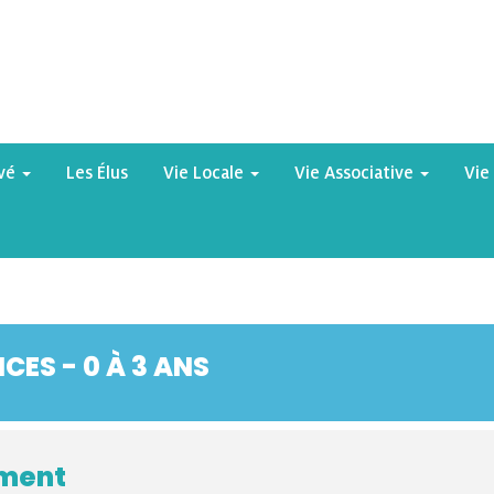
yvé
Les Élus
Vie Locale
Vie Associative
Vie
ES - 0 À 3 ANS
ement