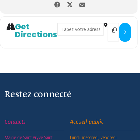
Get
Address - Gagnez des points p
Destination
Directions
Restez connecté
Contacts
Accueil public
Mairie de Saint Pryvé Saint
Lundi, mercredi, vendredi