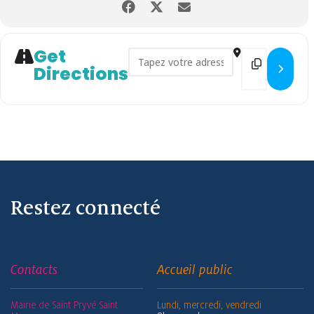
Get
Address - Fête de la Salade - V
Destination 
Directions
Restez connecté
Contacts
Accueil public
Mairie de Saint Pryvé Saint
Lundi, mercredi, vendredi