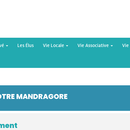
yvé
Les Élus
Vie Locale
Vie Associative
Vie
VOTRE MANDRAGORE
ement