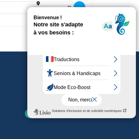
Destination Address - Faites pousse
Nos parutions