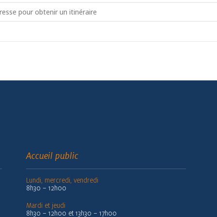
ites pousser votre mandragore []
Accueil public
Lundi, mercredi, vendredi
8h30 – 12h00
Mardi et jeudi
8h30 – 12h00 et 13h30 – 17h00