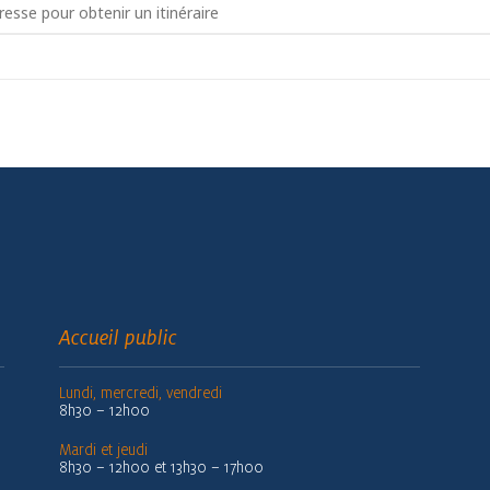
briquez votre baguette magique []
Accueil public
Lundi, mercredi, vendredi
8h30 – 12h00
Mardi et jeudi
8h30 – 12h00 et 13h30 – 17h00