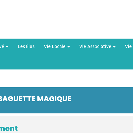
yvé
Les Élus
Vie Locale
Vie Associative
Vie
 BAGUETTE MAGIQUE
ement