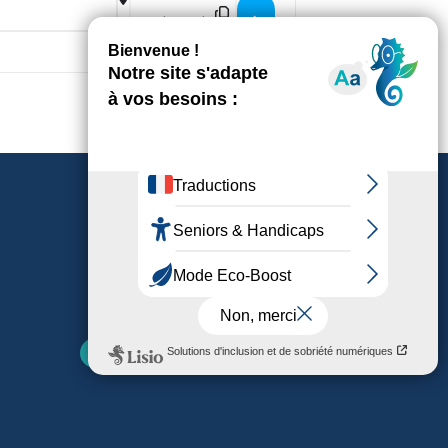
Destination Address - Fabriquez vo
Nos parutions