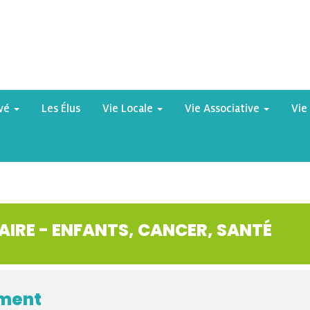
yvé
Les Élus
Vie Locale
Vie Associative
Vie
AIRE - ENFANTS, CANCER, SANTÉ
ement