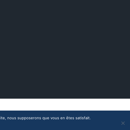
Nous contacter
Météo en direct
 site, nous supposerons que vous en êtes satisfait.