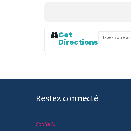
Get
Address - Exp
Directions
Restez connecté
Contacts