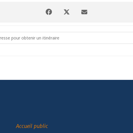
osition Solidaire - Enfants, cancer, santé []
Accueil public