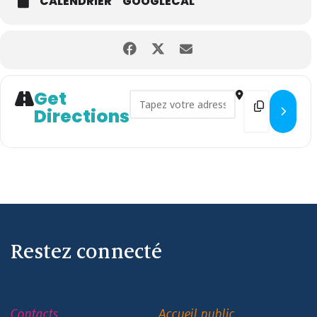
CALENDRIER
GOOGLECAL
Get
Address - Exposition au fil du
Destination
Directions
Restez connecté
Contacts
Accueil public