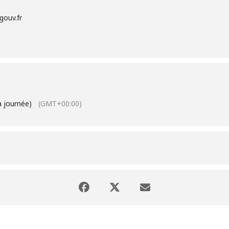
gouv.fr
a journée)
(GMT+00:00)