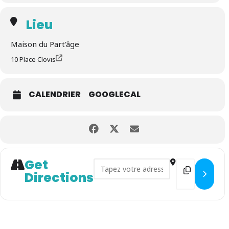
Lieu
Maison du Part'âge
10 Place Clovis
CALENDRIER
GOOGLECAL
Get
Address - Café des parents []
Destination
Directions