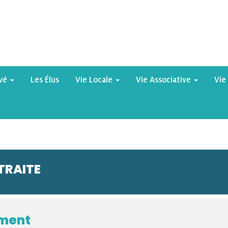
yvé
Les Élus
Vie Locale
Vie Associative
Vie
TRAITE
ement