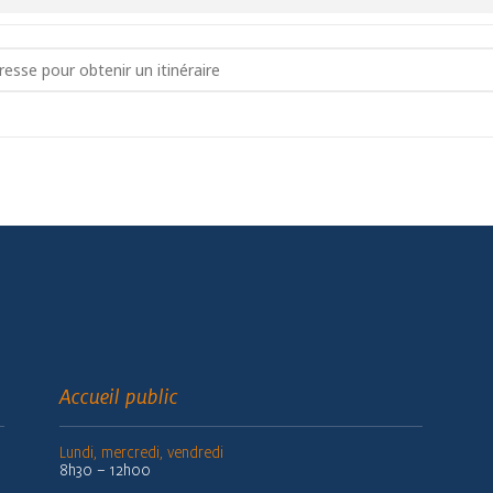
nvenue à la retraite []
Accueil public
Lundi, mercredi, vendredi
8h30 – 12h00