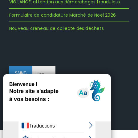
VIGILANCE, attention aux démarchages frauduleux
Formulaire de candidature Marché de Noël 2026
Nouveau créneau de collecte des déchets