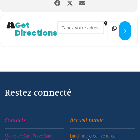
Get
Address - Ateliers manuels co
Destination
Directions
Restez connecté
Contacts
Accueil public
Mairie de Saint Pryvé Saint
Lundi, mercredi, vendredi