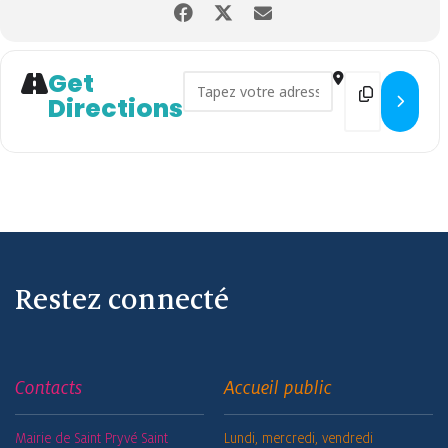
Get
Address - Atelier Remise en Sel
Destination 
Directions
Restez connecté
Contacts
Accueil public
Mairie de Saint Pryvé Saint
Lundi, mercredi, vendredi