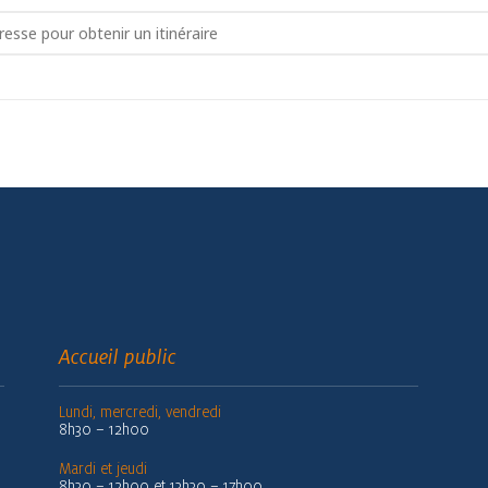
elier Musicothérapie []
Accueil public
Lundi, mercredi, vendredi
8h30 – 12h00
Mardi et jeudi
8h30 – 12h00 et 13h30 – 17h00