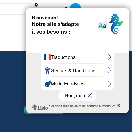
Destination Address - Atelier Music
Nos parutions