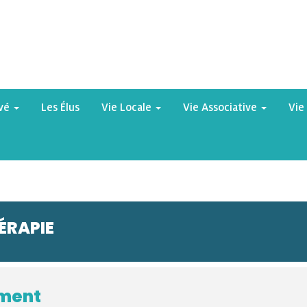
yvé
Les Élus
Vie Locale
Vie Associative
Vie
ÉRAPIE
ement