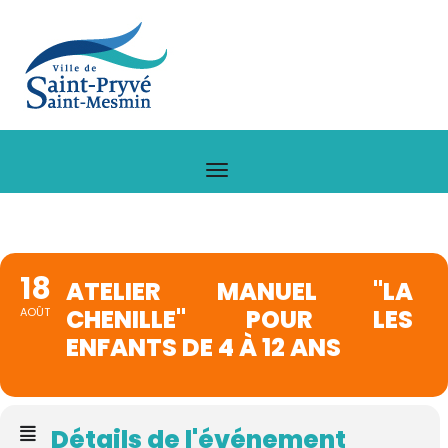
18
ATELIER MANUEL "LA
CHENILLE" POUR LES
AOÛT
ENFANTS DE 4 À 12 ANS
Détails de l'événement