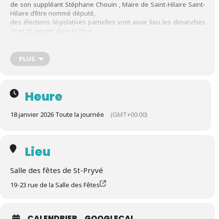
de son suppléant Stéphane Chouin , Maire de Saint-Hilaire Saint-
Hilaire d’être nommé député,
des élections législatives partielles vont avoir lieu les dimanches
18 et 25 janvier dans la 1ère
circonscription du Loiret.
La clôture des inscriptions était 6 semaines en amont de l’élection
soit le vendredi 12 décembre
PLUS
2025.
Heure
Vous avez jusqu’à la veille du scrutin pour enregistrer les
procurations, soit les 17 et 24 janvier
18 janvier 2026 Toute la journée
(GMT+00:00)
Lieu
Salle des fêtes de St-Pryvé
19-23 rue de la Salle des Fêtes
CALENDRIER
GOOGLECAL