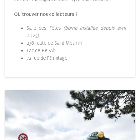
Où trouver nos collecteurs ?
Salle des Fêtes
(borne installée depuis avril
2025)
236 route de Saint-Mesmin
Lac de Bel-Air
72 rue de l’Ermitage