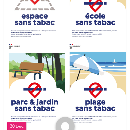
30
Déc