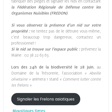
fabriquer des pièges et signaler les nids en contactant
la Fédération Régionale de Défense contre les
Organismes Nuisibles (FREDON
)
.
Si vous observez la présence d’un nid sur votre
propriété :
ne tentez pas de le détruire vous-même,
c’est beaucoup trop dangereux, contactez un
professionnel !
Si le nid se trouve sur l’espace public :
prévenez la
Mairie : 02 38 22 63 63.
Lors des 24h de la biodiversité le 28 juin
, au
Domaine de la Trésorerie, l’association
« Abeille
olivetaine »
animera 1 stand
« Comment lutter contre
les frelons »
.
Signaler les Frelons asiatiques
Moustiques tigres