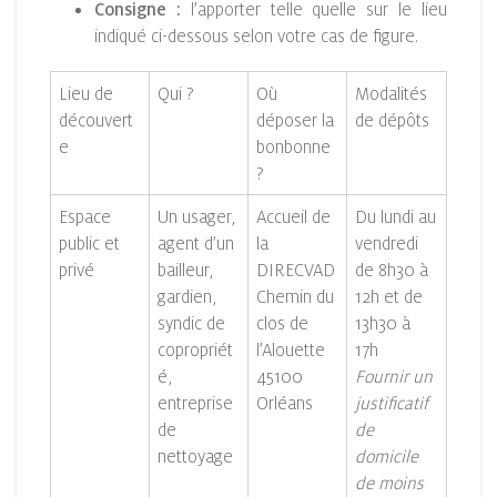
Consigne :
l’apporter telle quelle sur le lieu
indiqué ci-dessous selon votre cas de figure.
Lieu de
Qui ?
Où
Modalités
découvert
déposer la
de dépôts
e
bonbonne
?
Espace
Un usager,
Accueil de
Du lundi au
public et
agent d’un
la
vendredi
privé
bailleur,
DIRECVAD
de 8h30 à
gardien,
Chemin du
12h et de
syndic de
clos de
13h30 à
copropriét
l’Alouette
17h
é,
45100
Fournir un
entreprise
Orléans
justificatif
de
de
nettoyage
domicile
de moins