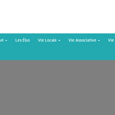
yvé
Les Élus
Vie Locale
Vie Associative
Vie