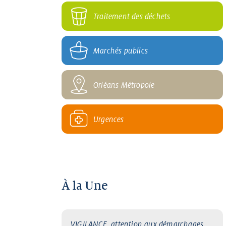
Traitement des déchets
Marchés publics
Orléans Métropole
Urgences
À la Une
VIGILANCE, attention aux démarchages