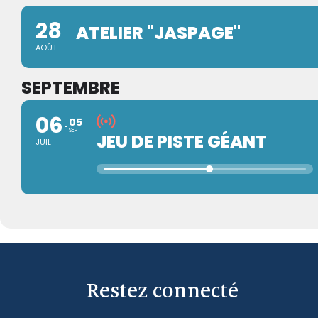
28
ATELIER "JASPAGE"
AOÛT
SEPTEMBRE
06
05
SEP
JEU DE PISTE GÉANT
JUIL
Restez connecté