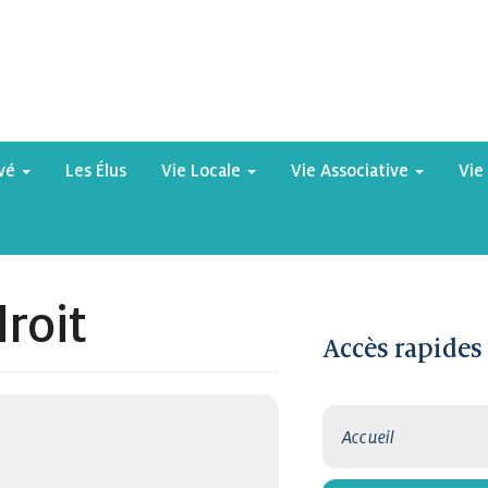
yvé
Les Élus
Vie Locale
Vie Associative
Vie
roit
Accès rapides
Accueil