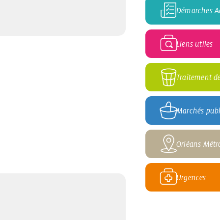
Démarches Ad
Liens utiles
Traitement d
Marchés publ
Orléans Métr
Urgences