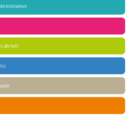
ministratives
es déchets
ics
opole