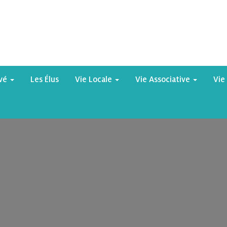
yvé
Les Élus
Vie Locale
Vie Associative
Vie